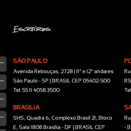
Escritórios
...
SÃO PAULO
P
Avenida Rebouças, 2728 | 11° e 12° andares
Ru
...
São Paulo - SP | BRASIL CEP 05402-500
RS
Tel. 55 11 4058.3500
Te
...
BRASÍLIA
S
...
SHS, Quadra 6, Complexo Brasil 21, Bloco
Ru
E, Sala 1808 Brasília - DF | BRASIL CEP
- 