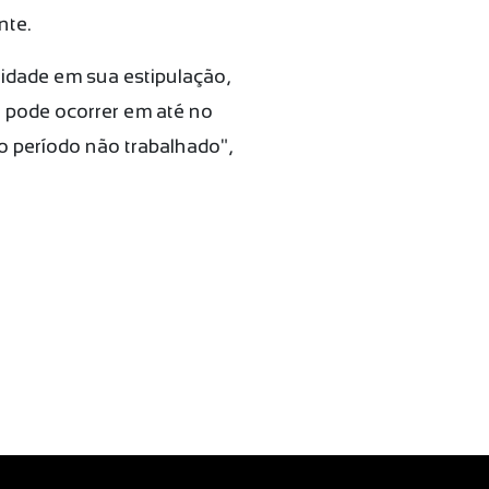
nte.
lidade em sua estipulação,
o pode ocorrer em até no
 período não trabalhado",