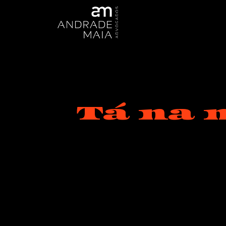
Tá na 