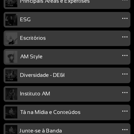
Principais Áreas e Expertises
...
ESG
...
Escritórios
...
AM Style
...
Diversidade - DE&I
...
Instituto AM
...
Tá na Mídia e Conteúdos
...
Junte-se à Banda