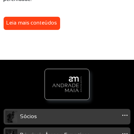
Leia mais conteúdos
...
Sócios
...