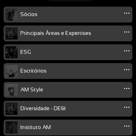
...
Sócios
...
Principais Áreas e Expertises
...
ESG
...
Escritórios
...
AM Style
...
Diversidade - DE&I
...
Instituto AM