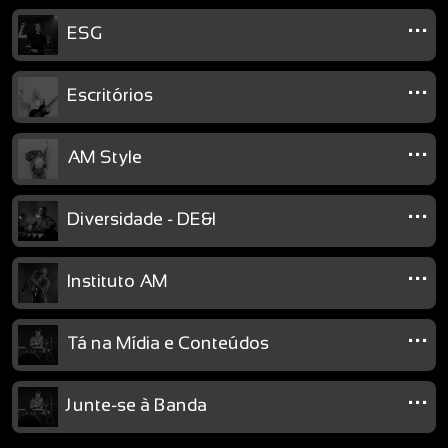
...
ESG
...
Escritórios
...
AM Style
...
Diversidade - DE&I
...
Instituto AM
...
Tá na Mídia e Conteúdos
...
Junte-se à Banda