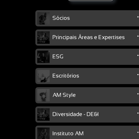
Sócios
Principais Áreas e Expertises
ESG
Escritórios
AM Style
Diversidade - DE&I
Instituto AM