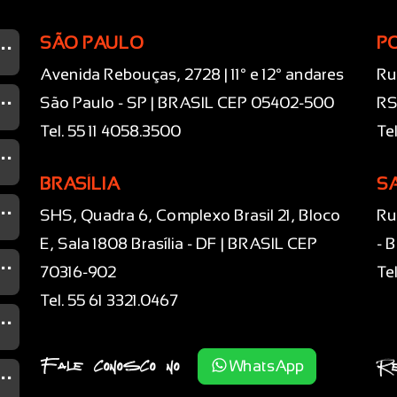
...
SÃO PAULO
P
Avenida Rebouças, 2728 | 11° e 12° andares
Ru
...
São Paulo - SP | BRASIL CEP 05402-500
RS
Tel. 55 11 4058.3500
Te
...
BRASÍLIA
S
...
SHS, Quadra 6, Complexo Brasil 21, Bloco
Ru
E, Sala 1808 Brasília - DF | BRASIL CEP
- 
...
70316-902
Te
Tel. 55 61 3321.0467
...
...
Fale conosco no
Re
WhatsApp