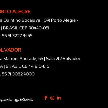
ORTO ALEGRE
a Quintino Bocaiuva, 1091 Porto Alegre -
 | BRASIL CEP 90440-051
l. 55 51 3227.3455
ALVADOR
a Manoel Andrade, 55 | Sala 212 Salvador
BA | BRASIL CEP 41810-815
l. 55 71 3082.4000
des Sociais