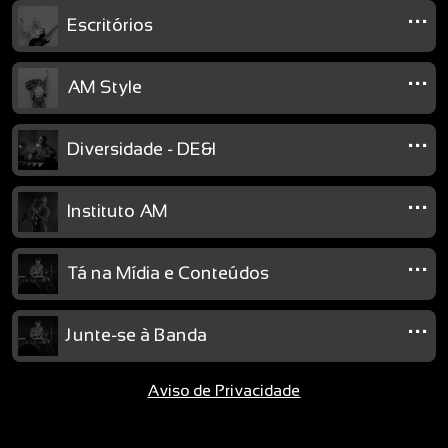
...
Escritórios
...
AM Style
...
Diversidade - DE&I
...
Instituto AM
...
Tá na Mídia e Conteúdos
...
Junte-se à Banda
Aviso de Privacidade