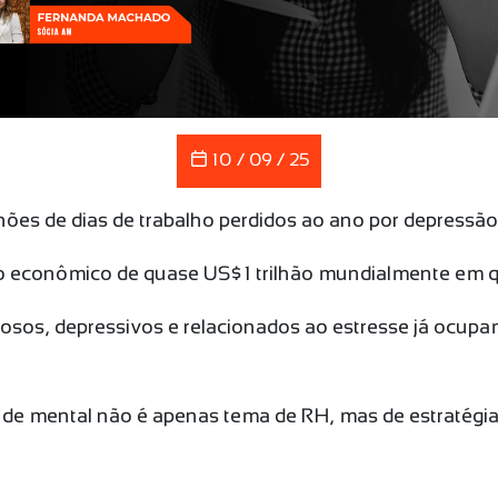
10 / 09 / 25
hões de dias de trabalho perdidos ao ano por depressã
o econômico de quase US$ 1 trilhão mundialmente em q
iosos, depressivos e relacionados ao estresse já ocupam
úde mental não é apenas tema de RH, mas de estratégia