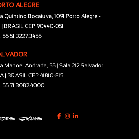
ORTO ALEGRE
a Quintino Bocaiuva, 1091 Porto Alegre -
 | BRASIL CEP 90440-051
l. 55 51 3227.3455
ALVADOR
a Manoel Andrade, 55 | Sala 212 Salvador
BA | BRASIL CEP 41810-815
l. 55 71 3082.4000
des Sociais