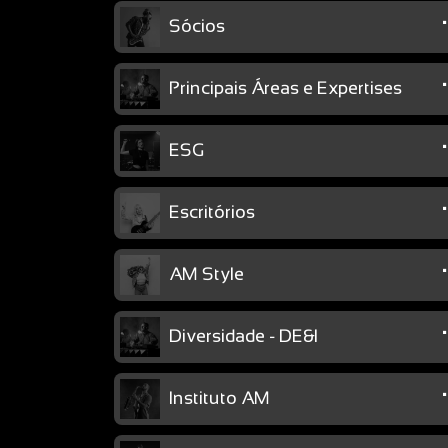
Sócios
Principais Áreas e Expertises
ESG
Escritórios
AM Style
Diversidade - DE&I
Instituto AM