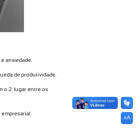
o e ansiedade.
ueda de produtividade.
 o 2º lugar entre os
 empresarial.
A
A