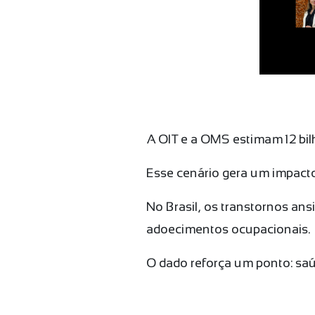
A OIT e a OMS estimam 12 bil
Esse cenário gera um impact
No Brasil, os transtornos ans
adoecimentos ocupacionais.
O dado reforça um ponto: sa