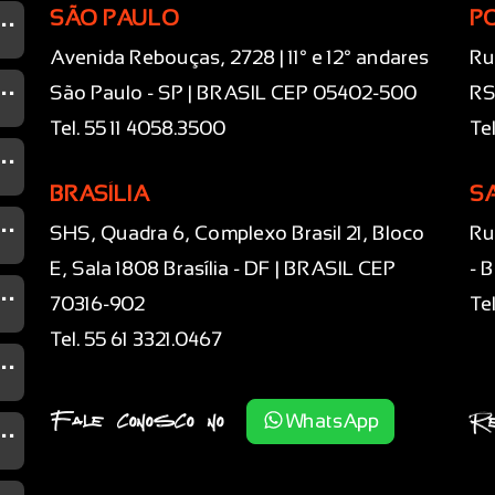
...
SÃO PAULO
P
Avenida Rebouças, 2728 | 11° e 12° andares
Ru
...
São Paulo - SP | BRASIL CEP 05402-500
RS
Tel. 55 11 4058.3500
Te
...
BRASÍLIA
S
...
SHS, Quadra 6, Complexo Brasil 21, Bloco
Ru
E, Sala 1808 Brasília - DF | BRASIL CEP
- 
...
70316-902
Te
Tel. 55 61 3321.0467
...
...
Fale conosco no
Re
WhatsApp