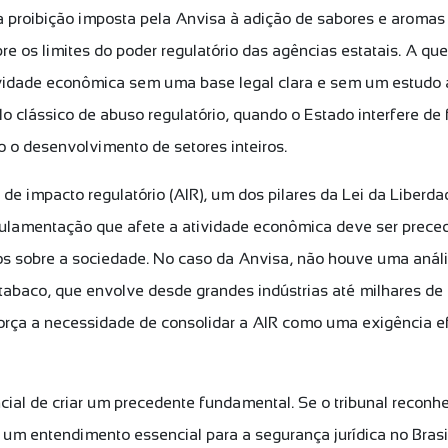
a proibição imposta pela Anvisa à adição de sabores e aromas
re os limites do poder regulatório das agências estatais. A q
tividade econômica sem uma base legal clara e sem um estudo
 clássico de abuso regulatório, quando o Estado interfere de f
do o desenvolvimento de setores inteiros.
e de impacto regulatório (AIR), um dos pilares da Lei da Libe
ulamentação que afete a atividade econômica deve ser preced
tos sobre a sociedade. No caso da Anvisa, não houve uma anál
 tabaco, que envolve desde grandes indústrias até milhares de
eforça a necessidade de consolidar a AIR como uma exigência e
ial de criar um precedente fundamental. Se o tribunal reconh
 um entendimento essencial para a segurança jurídica no Brasi