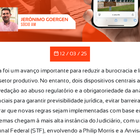
12 / 03 / 25
foi um avanço importante para reduzir a burocracia e l
etor produtivo. No entanto, dois dispositivos centrais 
edação ao abuso regulatório e a obrigatoriedade da aná
s para garantir previsibilidade jurídica, evitar barreiras
r que novas regras sejam implementadas com base em 
temas chegam à mais alta instância do Judiciário, co
al Federal (STF), envolvendo a Philip Morris e a Anvis