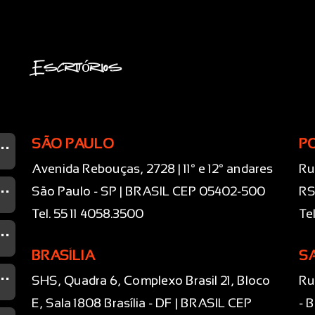
Escritórios
...
SÃO PAULO
P
Avenida Rebouças, 2728 | 11° e 12° andares
Ru
...
São Paulo - SP | BRASIL CEP 05402-500
RS
Tel. 55 11 4058.3500
Te
...
BRASÍLIA
S
...
SHS, Quadra 6, Complexo Brasil 21, Bloco
Ru
E, Sala 1808 Brasília - DF | BRASIL CEP
- 